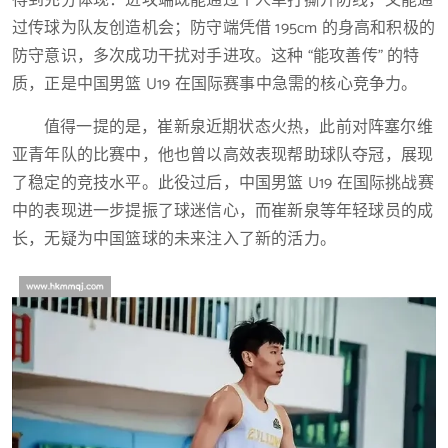
得到充分体现：进攻端既能通过个人单打撕开防线，又能通
过传球为队友创造机会；防守端凭借 195cm 的身高和积极的
防守意识，多次成功干扰对手进攻。这种 “能攻善传” 的特
质，正是中国男篮 U19 在国际赛事中急需的核心竞争力。
值得一提的是，崔新泉近期状态火热，此前对阵塞尔维
亚青年队的比赛中，他也曾以高效表现帮助球队夺冠，展现
了稳定的竞技水平。此役过后，中国男篮 U19 在国际挑战赛
中的表现进一步提振了球迷信心，而崔新泉等年轻球员的成
长，无疑为中国篮球的未来注入了新的活力。