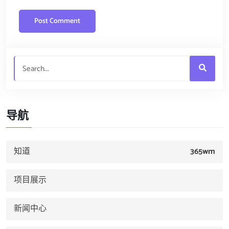
导航
知道
365wm
项目展示
新闻中心