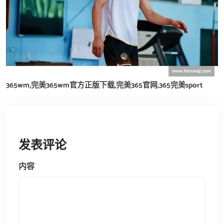
365wm,完美365wm官方正版下载,完美365官网,365完美sport
发表评论
内容