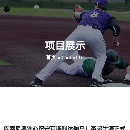
项目展示
首页
Contact Us
库蒂尼奥铁心留守瓦斯科达伽马！英超生涯正式