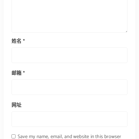
姓名
*
邮箱
*
网址
Save my name, email, and website in this browser