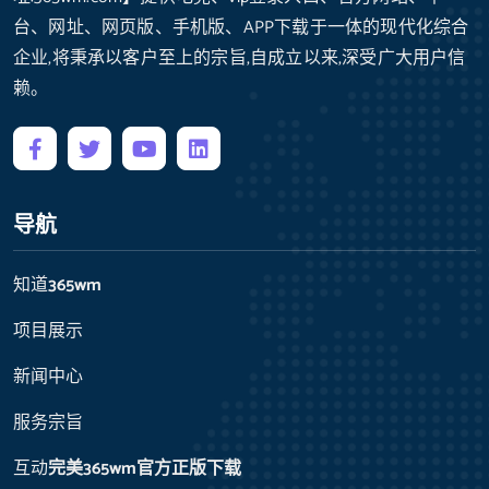
台、网址、网页版、手机版、APP下载于一体的现代化综合
企业,将秉承以客户至上的宗旨,自成立以来,深受广大用户信
赖。
导航
知道
365wm
项目展示
新闻中心
服务宗旨
互动
完美365wm官方正版下载