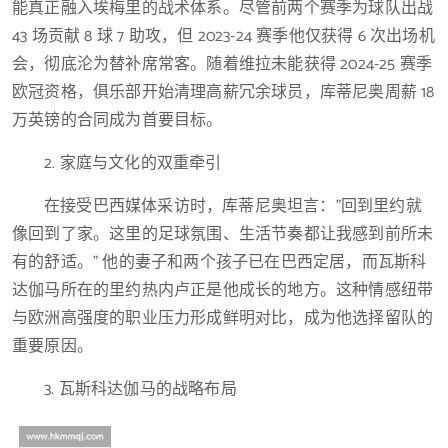
能真正融入埃梅里的战术体系。尽管前两个赛季为球队出战
43 场贡献 8 球 7 助攻，但 2023-24 赛季他仅获得 6 次出场机
会，彻底沦为替补席常客。随着维拉未能获得 2024-25 赛季
欧冠资格，俱乐部开始清理高薪冗余球员，库蒂尼奥周薪 18
万英镑的合同成为首要目标。
2. 家庭与文化的双重牵引
在接受巴西媒体采访时，库蒂尼奥坦言："回到里约就
像回到了家。这里的足球氛围、生活节奏都让我感到前所未
有的舒适。" 他的妻子和两个孩子已在巴西定居，而瓦斯科
达伽马所在的里约热内卢正是他成长的地方。这种情感纽带
与欧洲高强度的职业压力形成鲜明对比，成为他选择留队的
重要原因。
3. 瓦斯科达伽马的战略布局