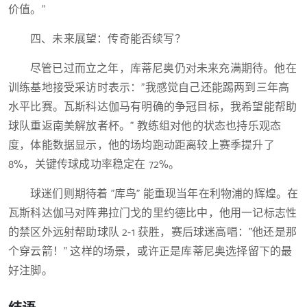
价值。"
四、未来展望：传奇能否续写？
尽管已过而立之年，库蒂尼奥仍对未来充满期待。他在
训练基地接受采访时表示："我感觉自己还能踢两到三年高
水平比赛。瓦斯科达伽马有明确的争冠目标，我希望能帮助
球队重返南美解放者杯。" 教练组对他的状态也持乐观态
度，体能数据显示，他的场均跑动距离较上赛季提升了
8%，关键传球成功率稳定在 72%。
球迷们则期待着 "库鸟" 能重现当年在利物浦的辉煌。在
瓦斯科达伽马对阵弗拉门戈的里约德比中，他用一记标志性
的禁区外远射帮助球队 2-1 获胜，赛后球迷高唱："他还是那
个穿云箭！" 这样的场景，或许正是库蒂尼奥选择留下的最
好注脚。