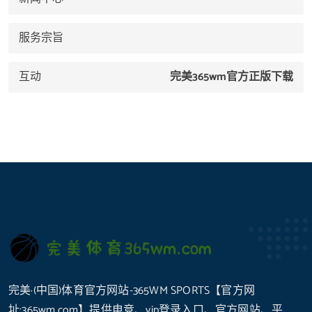
服务宗旨
互动
完美365wm官方正版下载
完美·(中国)体育官方网站-365WM SPORTS【官方网
址:365wm.com】提供电竞、vip登录入口、官方网站、平