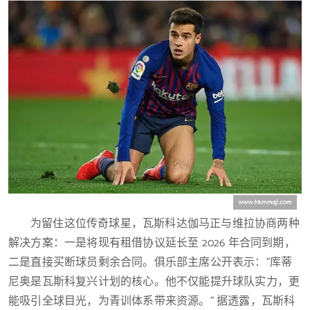
为留住这位传奇球星，瓦斯科达伽马正与维拉协商两种
解决方案：一是将现有租借协议延长至 2026 年合同到期，
二是直接买断球员剩余合同。俱乐部主席公开表示："库蒂
尼奥是瓦斯科复兴计划的核心。他不仅能提升球队实力，更
能吸引全球目光，为青训体系带来资源。" 据透露，瓦斯科