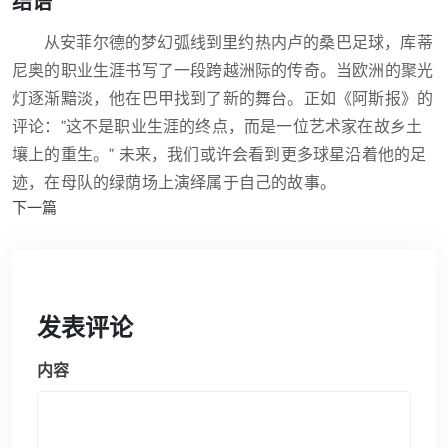
结语
从安菲尔德的梦幻弧线到里约热内卢的桑巴足球，库蒂
尼奥的职业生涯书写了一段跨越洲际的传奇。当欧洲的聚光
灯逐渐黯淡，他在巴甲找到了新的舞台。正如《阿斯报》的
评论："这不是职业生涯的终点，而是一位艺术家在故乡土
壤上的重生。" 未来，我们或许会看到更多球星沿着他的足
迹，在母队的绿荫场上演绎属于自己的故事。
下一篇
发表评论
内容