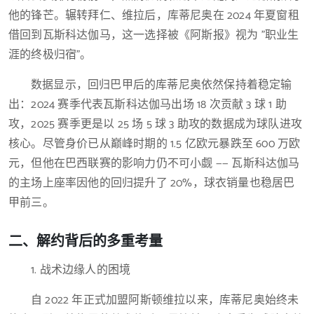
他的锋芒。辗转拜仁、维拉后，库蒂尼奥在 2024 年夏窗租
借回到瓦斯科达伽马，这一选择被《阿斯报》视为 "职业生
涯的终极归宿"。
数据显示，回归巴甲后的库蒂尼奥依然保持着稳定输
出：2024 赛季代表瓦斯科达伽马出场 18 次贡献 3 球 1 助
攻，2025 赛季更是以 25 场 5 球 3 助攻的数据成为球队进攻
核心。尽管身价已从巅峰时期的 1.5 亿欧元暴跌至 600 万欧
元，但他在巴西联赛的影响力仍不可小觑 —— 瓦斯科达伽马
的主场上座率因他的回归提升了 20%，球衣销量也稳居巴
甲前三。
二、解约背后的多重考量
1. 战术边缘人的困境
自 2022 年正式加盟阿斯顿维拉以来，库蒂尼奥始终未