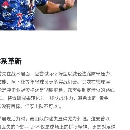
体系革新
先在战术层面，应尝试 442 阵型以减轻边路防守压力，
文能、阿卜杜等年轻球员更多实战机会。其次在管理层
— 无论是冲击亚冠资格还是彻底重建，都需要制定清晰的路线
定式，将青训成果转化为一线队战斗力，避免重蹈 "黄金一
以没有目标，但泰山队不可以"。
革展现活力时，泰山队的迷失显得尤为刺眼。这支曾以
丢失的 "魂"—— 那不仅是球场上的拼搏精神，更是对足球