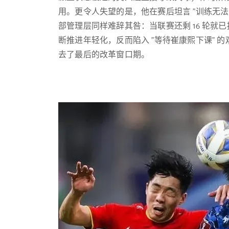
用。更令人失望的是，他在赛后坦言 "训练无
部管理层同样难辞其咎：当联赛还剩 16 轮
断推进年轻化，反而陷入 "等待崔康熙下课" 
去了最后的改革窗口期。