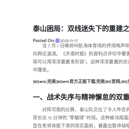
泰山困局：双线迷失下的重建
Posted On:
2025-11-17
当 7 月 1 日晚郑州航海体育场的终场哨
向舆论漩涡。《济南时报》的犀利点评切中要
现可以用浑浑噩噩来形容"。这种浑浑噩噩的
中爆发。
365wm,完美365wm官方正版下载,完美365官网,365完
一、战术失序与精神懈怠的双
对阵河南的比赛，泰山队交出了令人咋舌的数据
现长达 15 分钟的 "零触球" 时段。这种被动
型在老将体能下滑的现实面前，暴露出致命缺陷