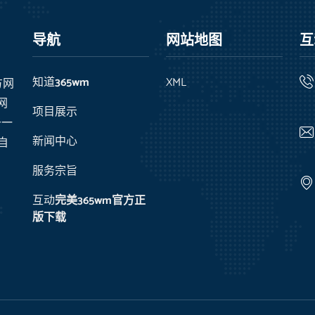
导航
网站地图
互
知道
365wm
XML
方网
网
项目展示
于一
新闻中心
自
服务宗旨
互动
完美365wm官方正
版下载