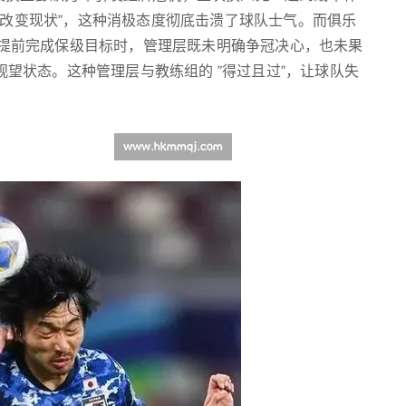
法改变现状"，这种消极态度彻底击溃了球队士气。而俱乐
就已提前完成保级目标时，管理层既未明确争冠决心，也未果
的观望状态。这种管理层与教练组的 "得过且过"，让球队失