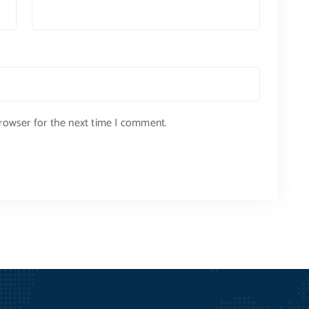
browser for the next time I comment.