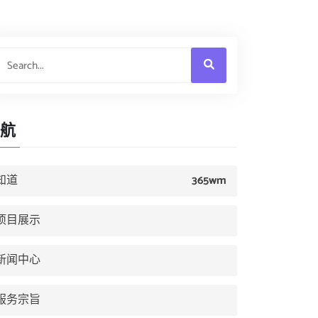
航
知道
365wm
项目展示
新闻中心
服务宗旨