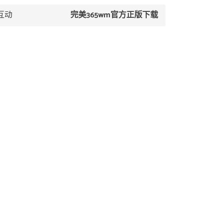
互动
完美365wm官方正版下载